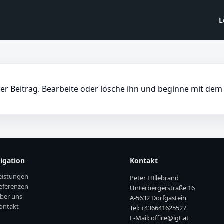
L
er Beitrag. Bearbeite oder lösche ihn und beginne mit dem
igation
Kontakt
eistungen
Peter HIllebrand
eferenzen
Unterbergerstraße 16
ber uns
A-5632 Dorfgastein
ontakt
Tel: +436641625527
E-Mail: office@igt.at